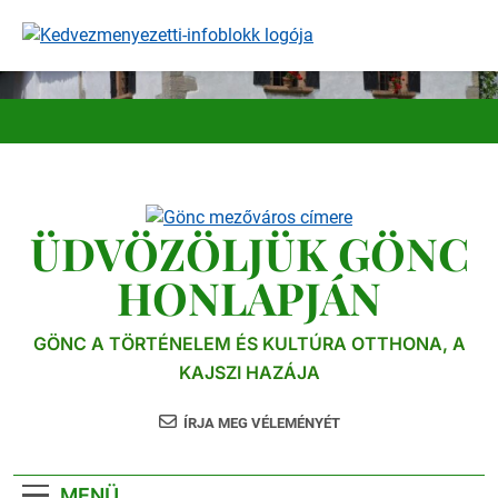
Ugrás
a
tartalomra
ÜDVÖZÖLJÜK GÖNC
HONLAPJÁN
GÖNC A TÖRTÉNELEM ÉS KULTÚRA OTTHONA, A
KAJSZI HAZÁJA
ÍRJA MEG VÉLEMÉNYÉT
MENÜ