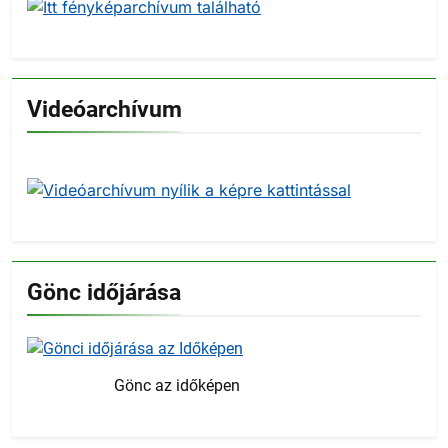
Videóarchívum
Gönc időjárása
Gönc az időképen