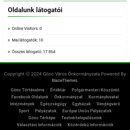
Oldalunk látogatói
Online Visitors:
0
Mai látogatók:
10
Összes látogató:
17 864
Copyright ⓒ 2024 Gönc Város Önkormányzata Powered By
.
BlazeThemes
Gönc Történelme
Értéktár
Polgármesteri Köszöntő
Facebook Oldalunk
Önkormányzat
Kormányhivatal
Intézmények
Egészségügy
Egyházak
Vendégváró
Sport
Pályázatok
Európai Uniós Pályázatok
Gönc Térképe
Testvértelepüléseink
Választási Információk
Közérdekű Információk