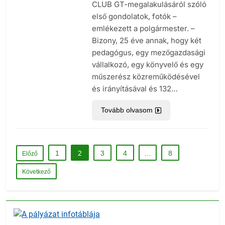
CLUB GT-megalakulásáról szóló
első gondolatok, fotók –
emlékezett a polgármester. –
Bizony, 25 éve annak, hogy két
pedagógus, egy mezőgazdasági
vállalkozó, egy könyvelő és egy
műszerész közreműködésével
és irányításával és 132…
Tovább olvasom
1
2
3
4
…
8
Előző
Következő