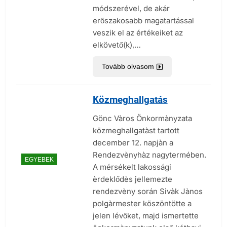
módszerével, de akár
erőszakosabb magatartással
veszik el az értékeiket az
elkövető(k),…
Tovább olvasom
Közmeghallgatás
Gönc Vàros Önkormànyzata
közmeghallgatàst tartott
december 12. napjàn a
Rendezvènyhàz nagytermében.
EGYEBEK
A mérsékelt lakossági
èrdeklődès jellemezte
rendezvèny során Sivàk Jànos
polgàrmester köszöntötte a
jelen lévőket, majd ismertette