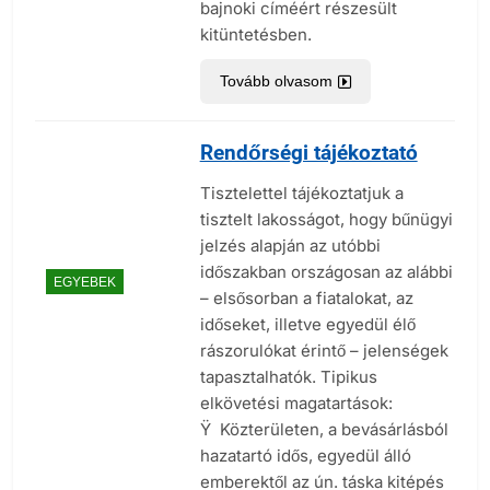
bajnoki címéért részesült
kitüntetésben.
Tovább olvasom
Rendőrségi tájékoztató
Tisztelettel tájékoztatjuk a
tisztelt lakosságot, hogy bűnügyi
jelzés alapján az utóbbi
időszakban országosan az alábbi
EGYEBEK
– elsősorban a fiatalokat, az
időseket, illetve egyedül élő
rászorulókat érintő – jelenségek
tapasztalhatók. Tipikus
elkövetési magatartások:
Ÿ Közterületen, a bevásárlásból
hazatartó idős, egyedül álló
emberektől az ún. táska kitépés