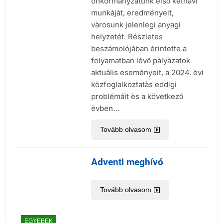
önkormànyzatunk első kéthavi
munkàjàt, eredményeit,
vàrosunk jelenlegi anyagi
helyzetét. Részletes
beszámolójában èrintette a
folyamatban lévő pàlyàzatok
aktuális eseményeit, a 2024. èvi
közfoglalkoztatàs eddigi
problémáit ès a következő
èvben…
Tovább olvasom
Adventi meghívó
Tovább olvasom
EGYEBEK