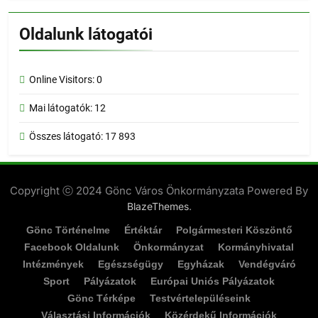
Oldalunk látogatói
Online Visitors:
0
Mai látogatók:
12
Összes látogató:
17 893
Copyright ⓒ 2024 Gönc Város Önkormányzata Powered By
.
BlazeThemes
Gönc Történelme
Értéktár
Polgármesteri Köszöntő
Facebook Oldalunk
Önkormányzat
Kormányhivatal
Intézmények
Egészségügy
Egyházak
Vendégváró
Sport
Pályázatok
Európai Uniós Pályázatok
Gönc Térképe
Testvértelepüléseink
Választási Információk
Közérdekű Információk