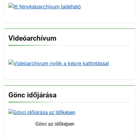
Videóarchívum
Gönc időjárása
Gönc az időképen