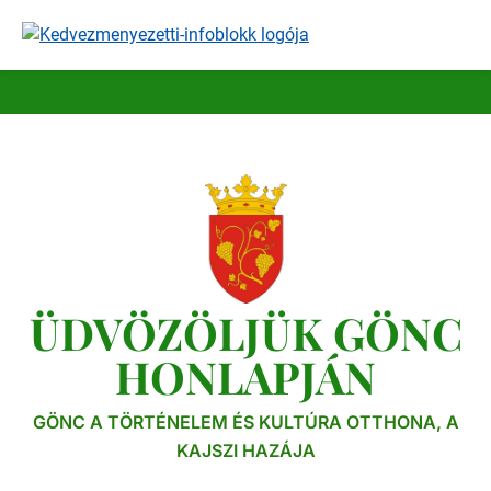
Ugrás
a
tartalomra
ÜDVÖZÖLJÜK GÖNC
HONLAPJÁN
GÖNC A TÖRTÉNELEM ÉS KULTÚRA OTTHONA, A
KAJSZI HAZÁJA