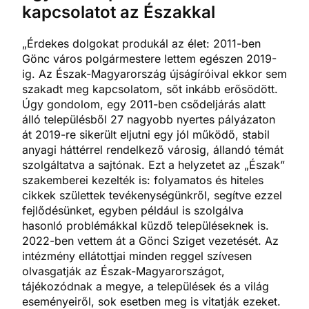
kapcsolatot az Északkal
„Érdekes dolgokat produkál az élet: 2011-ben
Gönc város polgármestere lettem egészen 2019-
ig. Az Észak-Magyarország újságíróival ekkor sem
szakadt meg kapcsolatom, sőt inkább erősödött.
Úgy gondolom, egy 2011-ben csődeljárás alatt
álló településből 27 nagyobb nyertes pályázaton
át 2019-re sikerült eljutni egy jól működő, stabil
anyagi háttérrel rendelkező városig, állandó témát
szolgáltatva a sajtónak. Ezt a helyzetet az „Észak”
szakemberei kezelték is: folyamatos és hiteles
cikkek születtek tevékenységünkről, segítve ezzel
fejlődésünket, egyben például is szolgálva
hasonló problémákkal küzdő településeknek is.
2022-ben vettem át a Gönci Sziget vezetését. Az
intézmény ellátottjai minden reggel szívesen
olvasgatják az Észak-Magyarországot,
tájékozódnak a megye, a települések és a világ
eseményeiről, sok esetben meg is vitatják ezeket.