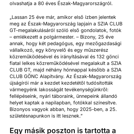
olvashatja a 80 éves Észak-Magyarországról.
„Lassan 25 éve már, amikor első ízben jelentek
meg az Észak-Magyarország lapjain a SZIA CLUB
GT-megalakulásáról szóló első gondolatok, fotók
– emlékezett a polgármester. – Bizony, 25 éve
annak, hogy két pedagógus, egy mezőgazdasági
vállalkozó, egy könyvelő és egy műszerész
közreműködésével és irányításával és 132 gönci
fiatal lelkes közreműködésével megalakult a SZIA
CLUB GT, majd néhány hónnappal később a SZIA
CLUB GÖNC Alapítvány. Az Észak-Magyarország
újságírói már a kezdet kezdetétől tudósították
vármegyénk lakosságát tevékenységünkről:
fellépéseink, nyári táboraink, ünnepeink állandó
helyet kaptak a napilapban, fotókkal színesítve.
Bizonyos vagyok abban, hogy 2025-ben, a 25.
születésnapunkon is itt lesznek.”
Egy másik poszton is tartotta a