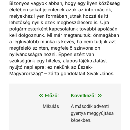
Bizonyos vagyok abban, hogy egy ilyen közösség
életében sokat jelentenek azok az információk,
melyekhez ilyen formában jutnak hozzá és itt
lehetőség nyílik ezek megbeszélésére is. Újra
polgármesterként kapcsolatunk további ápolásán
kell dolgoznunk. Mi már megtanultuk: önmagában
a legkiválóbb munka is kevés, ha nem tudjuk azt
megfelelő szinten, megfelelő színvonalon
nyilvánosságra hozni. Éppen ezért van
szükségünk egy hiteles, alapos tájékoztatást
nyújtó napilapra: ez nekünk az Észak-
Magyarország” – zárta gondolatait Sivák János.
Bejegyzés
Előző:
Következő:
navigáció
Mikulás
A második adventi
gyertya meggyújtása
képekben.