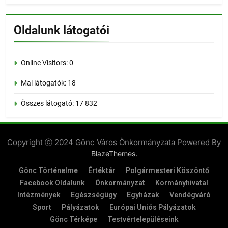
Oldalunk látogatói
Online Visitors:
0
Mai látogatók:
18
Összes látogató:
17 832
Copyright ⓒ 2024 Gönc Város Önkormányzata Powered By
.
BlazeThemes
Gönc Történelme
Értéktár
Polgármesteri Köszöntő
Facebook Oldalunk
Önkormányzat
Kormányhivatal
Intézmények
Egészségügy
Egyházak
Vendégváró
Sport
Pályázatok
Európai Uniós Pályázatok
Gönc Térképe
Testvértelepüléseink