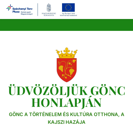
Ugrás
a
tartalomra
ÜDVÖZÖLJÜK GÖNC
HONLAPJÁN
GÖNC A TÖRTÉNELEM ÉS KULTÚRA OTTHONA, A
KAJSZI HAZÁJA