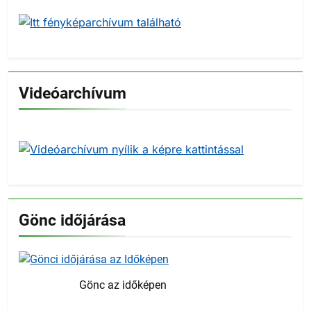
Videóarchívum
Gönc időjárása
Gönc az időképen