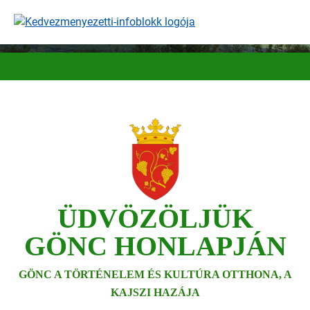
Ugrás
a
tartalomra
ÜDVÖZÖLJÜK
GÖNC HONLAPJÁN
GÖNC A TÖRTÉNELEM ÉS KULTÚRA OTTHONA, A
KAJSZI HAZÁJA