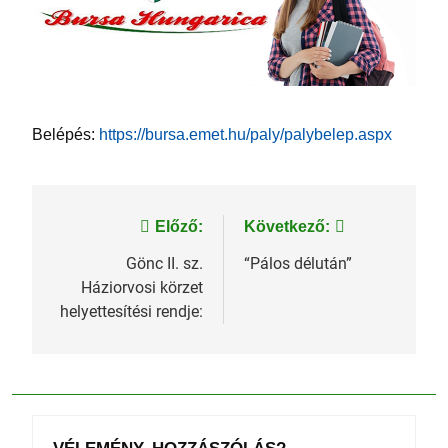
Belépés:
https://bursa.emet.hu/paly/palybelep.aspx
Bejegyzés
Előző:
Következő:
navigáció
Gönc II. sz.
“Pálos délután”
Háziorvosi körzet
helyettesítési rendje: