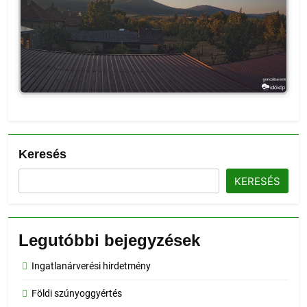
Keresés
KERESÉS
Legutóbbi bejegyzések
Ingatlanárverési hirdetmény
Földi szúnyoggyértés