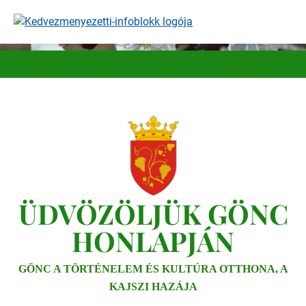
Ugrás
a
tartalomra
ÜDVÖZÖLJÜK GÖNC
HONLAPJÁN
GÖNC A TÖRTÉNELEM ÉS KULTÚRA OTTHONA, A
KAJSZI HAZÁJA