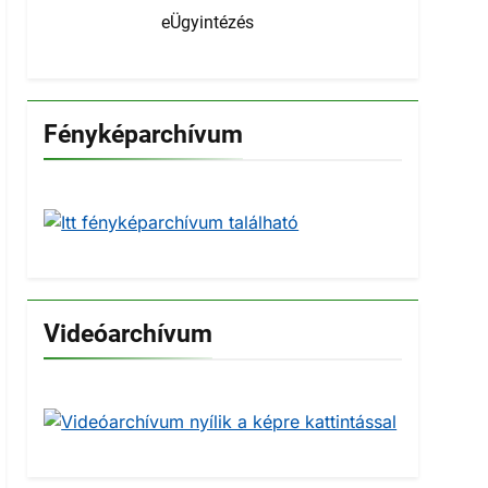
eÜgyintézés
Fényképarchívum
Videóarchívum