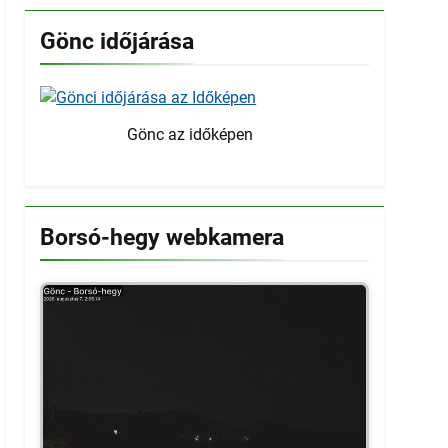
Gönc időjárása
Gönc az időképen
Borsó-hegy webkamera