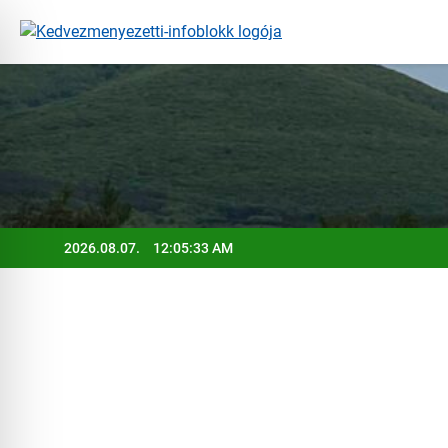
Ugrás
a
tartalomra
2026.08.07.
12:05:34 AM