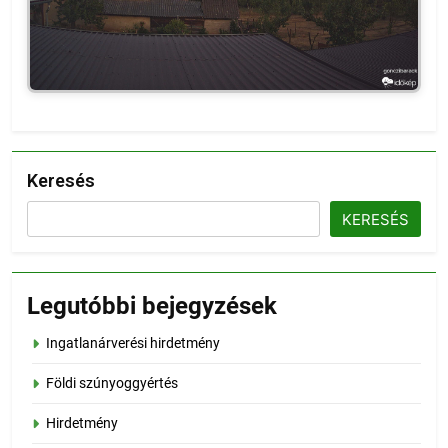
Keresés
KERESÉS
Legutóbbi bejegyzések
Ingatlanárverési hirdetmény
Földi szúnyoggyértés
Hirdetmény