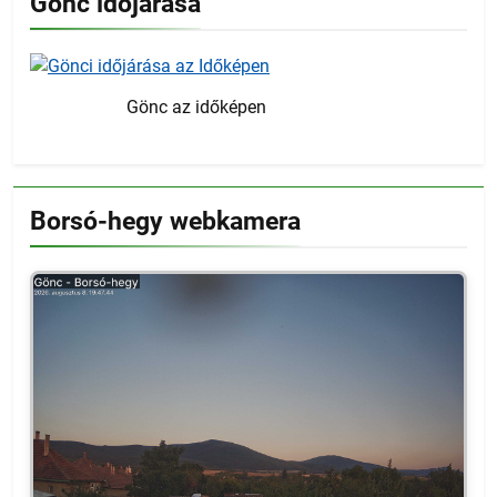
Gönc időjárása
Gönc az időképen
Borsó-hegy webkamera