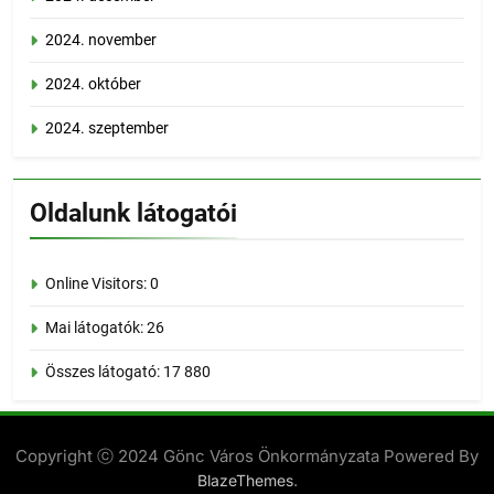
2024. november
2024. október
2024. szeptember
Oldalunk látogatói
Online Visitors:
0
Mai látogatók:
26
Összes látogató:
17 880
Copyright ⓒ 2024 Gönc Város Önkormányzata Powered By
.
BlazeThemes