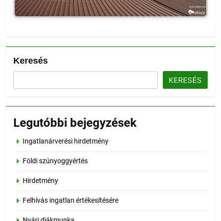
Keresés
KERESÉS
Legutóbbi bejegyzések
Ingatlanárverési hirdetmény
Földi szúnyoggyértés
Hirdetmény
Felhívás ingatlan értékesítésére
Nyári diákmunka