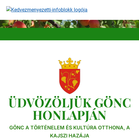
Ugrás
a
tartalomra
ÜDVÖZÖLJÜK GÖNC
HONLAPJÁN
GÖNC A TÖRTÉNELEM ÉS KULTÚRA OTTHONA, A
KAJSZI HAZÁJA