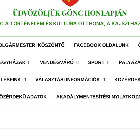
ÜDVÖZÖLJÜK GÖNC HONLAPJÁN
C A TÖRTÉNELEM ÉS KULTÚRA OTTHONA, A KAJSZI HA
OLGÁRMESTERI KÖSZÖNTŐ
FACEBOOK OLDALUNK
EGYHÁZAK
VENDÉGVÁRÓ
SPORT
PÁLYÁZ
LÉSEINK
VÁLASZTÁSI INFORMÁCIÓK
KÖZÉRDEK
ÖZÉRDEKŰ ADATOK
AKADÁLYMENTESÍTÉSI NYILATKOZ