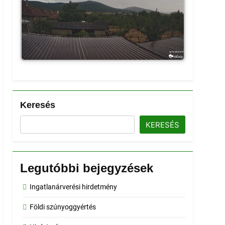
Keresés
KERESÉS
Legutóbbi bejegyzések
Ingatlanárverési hirdetmény
Földi szúnyoggyértés