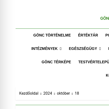
GÖN
GÖNC TÖRTÉNELME
ÉRTÉKTÁR
P
INTÉZMÉNYEK
EGÉSZSÉGÜGY
GÖNC TÉRKÉPE
TESTVÉRTELEPÜ
K
Kezdőoldal
2024
október
18