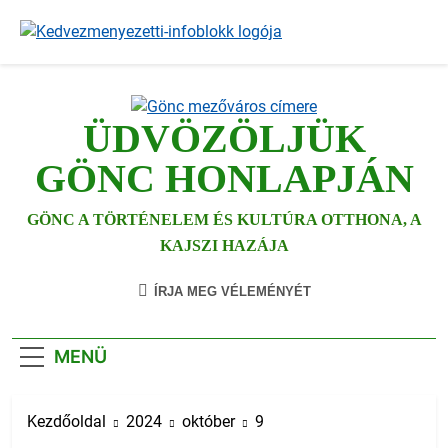
Ugrás
a
tartalomra
ÜDVÖZÖLJÜK
GÖNC HONLAPJÁN
GÖNC A TÖRTÉNELEM ÉS KULTÚRA OTTHONA, A
KAJSZI HAZÁJA
ÍRJA MEG VÉLEMÉNYÉT
MENÜ
Kezdőoldal
2024
október
9