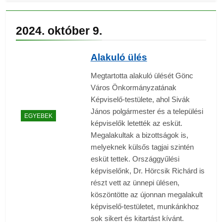
2024. október 9.
Alakuló ülés
Megtartotta alakuló ülését Gönc
Város Önkormányzatának
Képviselő-testülete, ahol Sivák
János polgármester és a települési
EGYEBEK
képviselők letették az esküt.
Megalakultak a bizottságok is,
melyeknek külsős tagjai szintén
esküt tettek. Országgyűlési
képviselőnk, Dr. Hörcsik Richárd is
részt vett az ünnepi ülésen,
köszöntötte az újonnan megalakult
képviselő-testületet, munkánkhoz
sok sikert és kitartást kívánt.