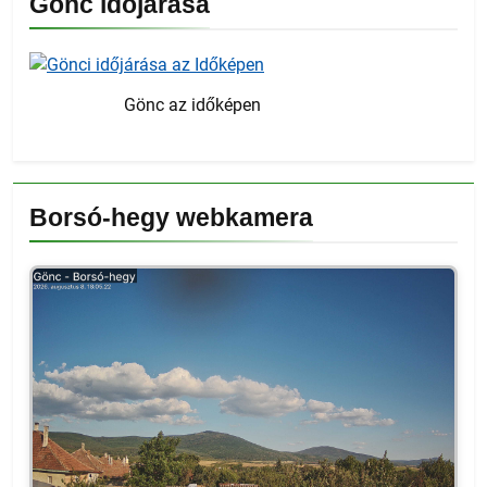
Gönc időjárása
Gönc az időképen
Borsó-hegy webkamera