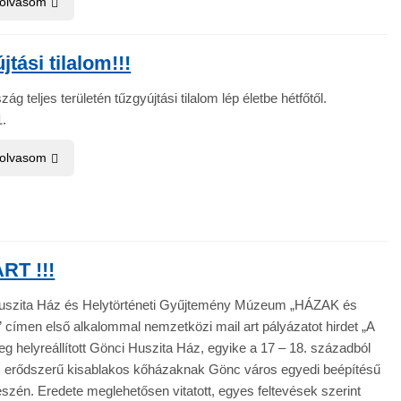
 olvasom
tási tilalom!!!
g teljes területén tűzgyújtási tilalom lép életbe hétfőtől.
1.
 olvasom
RT !!!
uszita Ház és Helytörténeti Gyűjtemény Múzeum „HÁZAK és
ímen első alkalommal nemzetközi mail art pályázatot hirdet „A
g helyreállított Gönci Huszita Ház, egyike a 17 – 18. századból
 erődszerű kisablakos kőházaknak Gönc város egyedi beépítésű
észén. Eredete meglehetősen vitatott, egyes feltevések szerint