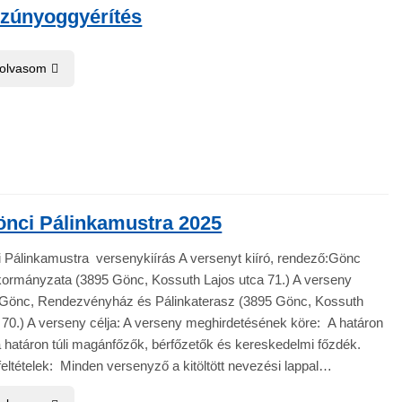
szúnyoggyérítés
 olvasom
önci Pálinkamustra 2025
 Pálinkamustra versenykiírás A versenyt kiíró, rendező:Gönc
ormányzata (3895 Gönc, Kossuth Lajos utca 71.) A verseny
:Gönc, Rendezvényház és Pálinkaterasz (3895 Gönc, Kossuth
 70.) A verseny célja: A verseny meghirdetésének köre: A határon
a határon túli magánfőzők, bérfőzetők és kereskedelmi főzdék.
eltételek: Minden versenyző a kitöltött nevezési lappal…