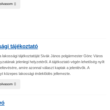
 olvasom
ági tájékoztató
a lakossági tájékoztatóját Sivák János polgármester Gönc Város
atának jelenlegi helyzetéről. A tájékoztató végén lehetőség nyílt
eltevésére, amire azonnal választ kaptak a jelenlévők. A
t közepes lakossági érdeklődès jellemezte.
 olvasom
vó