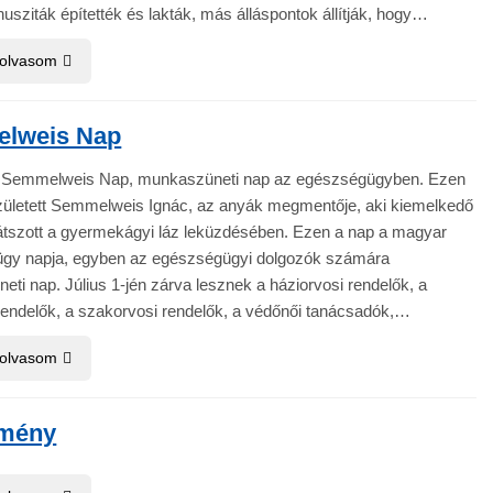
usziták építették és lakták, más álláspontok állítják, hogy…
 olvasom
lweis Nap
je Semmelweis Nap, munkaszüneti nap az egészségügyben. Ezen
zületett Semmelweis Ignác, az anyák megmentője, aki kiemelkedő
játszott a gyermekágyi láz leküzdésében. Ezen a nap a magyar
gy napja, egyben az egészségügyi dolgozók számára
ti nap. Július 1-jén zárva lesznek a háziorvosi rendelők, a
rendelők, a szakorvosi rendelők, a védőnői tanácsadók,…
 olvasom
tmény