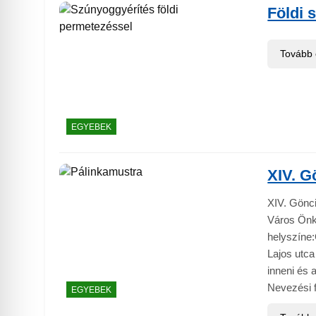
Földi 
Tovább
EGYEBEK
XIV. G
XIV. Gönci
Város Önk
helyszíne
Lajos utca
inneni és 
Nevezési f
EGYEBEK