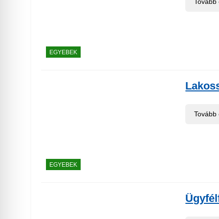
Tovább
EGYEBEK
Lakoss
Tovább
EGYEBEK
Ügyfél