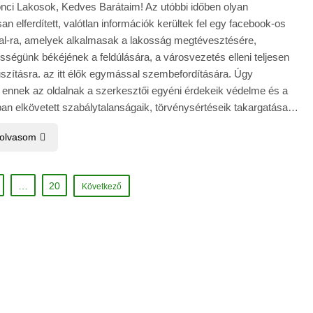
önci Lakosok, Kedves Barátaim! Az utóbbi időben olyan
n elferdített, valótlan információk kerültek fel egy facebook-os
al-ra, amelyek alkalmasak a lakosság megtévesztésére,
ségünk békéjének a feldúlására, a városvezetés elleni teljesen
uszításra. az itt élők egymással szembefordítására. Úgy
 ennek az oldalnak a szerkesztői egyéni érdekeik védelme és a
an elkövetett szabálytalanságaik, törvénysértéseik takargatása…
 olvasom
…
20
Következő