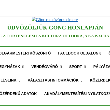
ÜDVÖZÖLJÜK GÖNC HONLAPJÁN
C A TÖRTÉNELEM ÉS KULTÚRA OTTHONA, A KAJSZI HA
OLGÁRMESTERI KÖSZÖNTŐ
FACEBOOK OLDALUNK
EGYHÁZAK
VENDÉGVÁRÓ
SPORT
PÁLYÁZ
LÉSEINK
VÁLASZTÁSI INFORMÁCIÓK
KÖZÉRDEK
ÖZÉRDEKŰ ADATOK
AKADÁLYMENTESÍTÉSI NYILATKOZ