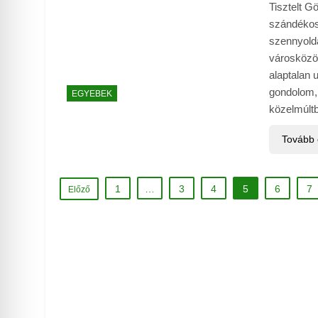
Tisztelt G
szándékosa
szennyold
városközös
alaptalan 
gondolom,
EGYEBEK
közelmúltb
Tovább
1
…
3
4
5
6
7
Előző