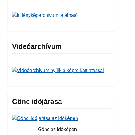
Videóarchívum
Gönc időjárása
Gönc az időképen