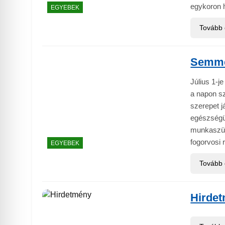
egykoron h
EGYEBEK
Tovább
Semme
Július 1-
a napon s
szerepet 
egészségü
munkaszüne
fogorvosi 
EGYEBEK
Tovább
Hirde