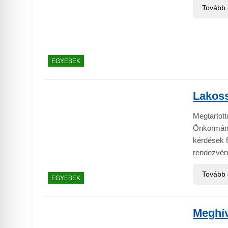
Tovább
EGYEBEK
Lakoss
Megtartott
Önkormányz
kérdések f
rendezvény
Tovább
EGYEBEK
Meghí