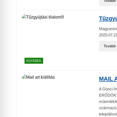
Tovább
Tűzgyúj
Magyarorszá
2025.07.2
Tovább
EGYEBEK
MAIL A
A Gönci H
ERŐDÖK” c
műemlékile
származó,
településr