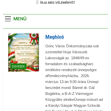
ÍRJA MEG VÉLEMÉNYÉT
MENÜ
Meghívó
Gönc Város Önkormányzata sok
szeretettel hívja Városunk
Lakosságát az 1848/49-es
forradalom és szabadságharc
EGYEBEK
emlékére rendezett ünnepségre
aRendezvényházba, 2026.
március 13-án 9.00 órára Ünnepi
beszédet mond: Bánné dr. Gál
Boglárka, a B-A-Z Vármegyei
Közgyűlés elnökeÜnnepi műsort ad
a Károlyi Gáspár Magyar-Szlovák