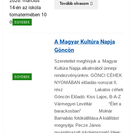
Tovább olvasom
EGYEBEK
A Magyar Kultúra Napja
Göncön
Szeretettel meghívjuk a Magyar
Kultúra Napja alkalmából ünnepi
rendezvényünkre. GÖNCI CÉHEK
EGYEBEK
NYOMÁBAN előadás-sorozat II.
rész Lakatos céhek
Göncön Előadó: Kiss Lajos, B-A-Z
Vármegyei Levéltár “Élet a
barackosban” Molnár
Barnabás fotókiállítása A kiállítást
megnyitja: Pecze János
nyugalmazott iskolaigazgató Ideje: