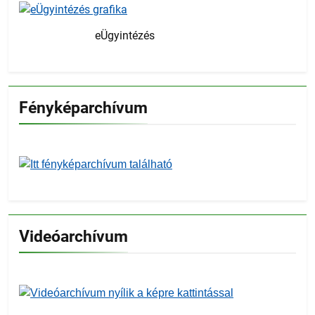
eÜgyintézés
Fényképarchívum
Videóarchívum