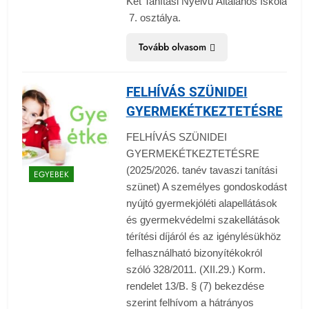
Két Tanítási Nyelvű Általános Iskola
7. osztálya.
Tovább olvasom
FELHÍVÁS SZÜNIDEI
GYERMEKÉTKEZTETÉSRE
FELHÍVÁS SZÜNIDEI
GYERMEKÉTKEZTETÉSRE
(2025/2026. tanév tavaszi tanítási
EGYEBEK
szünet) A személyes gondoskodást
nyújtó gyermekjóléti alapellátások
és gyermekvédelmi szakellátások
térítési díjáról és az igénylésükhöz
felhasználható bizonyítékokról
szóló 328/2011. (XII.29.) Korm.
rendelet 13/B. § (7) bekezdése
szerint felhívom a hátrányos