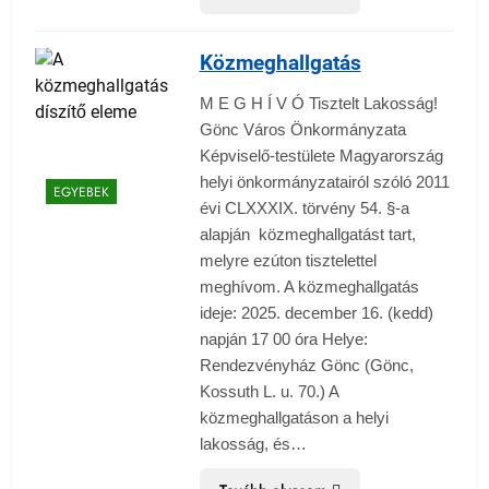
Közmeghallgatás
M E G H Í V Ó Tisztelt Lakosság!
Gönc Város Önkormányzata
Képviselő-testülete Magyarország
helyi önkormányzatairól szóló 2011
EGYEBEK
évi CLXXXIX. törvény 54. §-a
alapján közmeghallgatást tart,
melyre ezúton tisztelettel
meghívom. A közmeghallgatás
ideje: 2025. december 16. (kedd)
napján 17 00 óra Helye:
Rendezvényház Gönc (Gönc,
Kossuth L. u. 70.) A
közmeghallgatáson a helyi
lakosság, és…