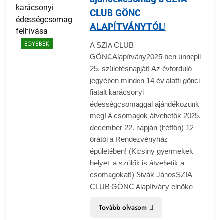
CLUB GÖNC
ALAPÍTVÁNYTÓL!
EGYEBEK
A SZIA CLUB
GÖNCAlapítvány2025-ben ünnepli
25. születésnapját! Az évforduló
jegyében minden 14 év alatti gönci
fiatalt karácsonyi
édességcsomaggal ajándékozunk
meg! A csomagok átvehetők 2025.
december 22. napján (hétfőn) 12
órától a Rendezvényház
épületében! (Kicsiny gyermekek
helyett a szülők is átvehetik a
csomagokat!) Sivák JánosSZIA
CLUB GÖNC Alapítvány elnöke
Tovább olvasom