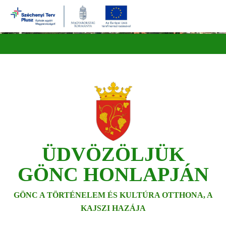
Ugrás
a
tartalomra
ÜDVÖZÖLJÜK
GÖNC HONLAPJÁN
GÖNC A TÖRTÉNELEM ÉS KULTÚRA OTTHONA, A
KAJSZI HAZÁJA