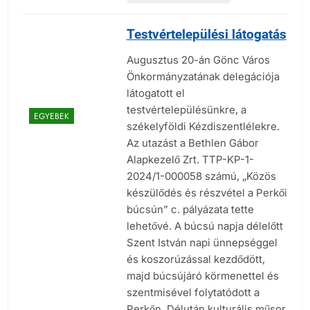
Testvértelepülési látogatás
Augusztus 20-án Gönc Város
Önkormányzatának delegációja
látogatott el
testvértelepülésünkre, a
EGYEBEK
székelyföldi Kézdiszentlélekre.
Az utazást a Bethlen Gábor
Alapkezelő Zrt. TTP-KP-1-
2024/1-000058 számú, „Közös
készülődés és részvétel a Perkői
búcsún” c. pályázata tette
lehetővé. A búcsú napja délelőtt
Szent István napi ünnepséggel
és koszorúzással kezdődött,
majd búcsújáró körmenettel és
szentmisével folytatódott a
Perkőn. Délután kulturális műsor