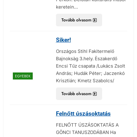
keretein…
Tovább olvasom
Siker!
Országos Stihl Fakitermelő
Bajnoksàg 3.hely. Èszakerdő
Encsi Tűz csapata /Lukács Zsolt
András; Hudák Péter; Jaczenkó
EGYEBEK
Krisztián; Kmetz Szabolcs/
Tovább olvasom
Felnőtt úszásoktatás
FELNŐTT ÚSZÁSOKTATÁS A
GÖNCI TANUSZODÁBAN Ha