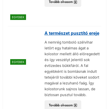
Tovább olvasom
EGYEBEK
A természet pusztító ereje
A nemrég tomboló szélvihar
letört egy hatalmas ágat a
kolostor mellett álló elöregedett
és így veszélyt jelentő sok
EGYEBEK
évtizedes bükkfáról. A fal
egyébként is bomlásnak indult
tetejéről további köveket sodort
magával a lezuhanó faág. Így
kolostorunk sajnos lassan, de
biztosan pusztul tovább.
Tovább olvasom