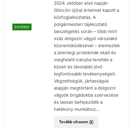
2024. október első napján
Göncön új(ra) értelmet kapott a
közfoglalkoztatás. A
polgármesteri tájékoztató
EGYEBEK
beszélgetés során – több mint
száz dolgozni vágyó városlakó
közreműködésével – elemezték
a jelenlegi problémák okait és
megfelelő irányba terelték a
közeli és távolabbi jövő
legfontosabb tevékenységeit.
Végzettségük, jártasságuk
alapján megtörtént a dolgozni
vágyók brigádokba szervezése
és lassan befejeződik a
hatékony munkához…
Tovább olvasom