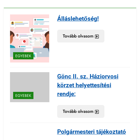
Álláslehetőség!
Tovább olvasom
EGYEBEK
Gönc II. sz. Háziorvosi
körzet helyettesítési
rendje:
EGYEBEK
Tovább olvasom
Polgármesteri tájékoztató