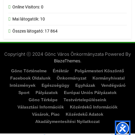
Online Visitors:
0
Mai látogatók:
10
Összes látogató:
17 864
Copyright ⓒ 2024 Gönc Város Önkormányzata Powered By
.
BlazeThemes
Gönc Történelme
Értéktár
Polgármesteri Köszöntő
Facebook Oldalunk
Önkormányzat
Kormányhivatal
Intézmények
Egészségügy
Egyházak
Vendégváró
Sport
Pályázatok
Európai Uniós Pályázatok
Gönc Térképe
Testvértelepüléseink
Választási Információk
Közérdekű Információk
Vásárok, Piac
Közérdekű Adatok
Akadálymentesítési Nyilatkozat