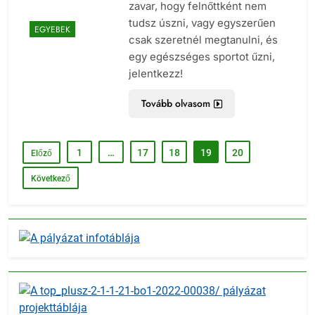
zavar, hogy felnőttként nem
tudsz úszni, vagy egyszerűen
EGYEBEK
csak szeretnél megtanulni, és
egy egészséges sportot űzni,
jelentkezz!
Tovább olvasom
1
…
17
18
19
20
Előző
Következő