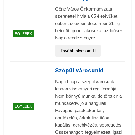
Gönc Város Önkormányzata
szeretettel hívja a 65 életévüket
ebben az èvben december 31- ig
betöltött gönci lakosokat az Idősek
EGYEBEK
Napja rendezvényre.
Tovább olvasom
Szépül városunk!
Napról napra szépül vàrosunk,
lassan visszanyeri régi formàjàt!
Nem könnyű munka, de töretlen a
munkakedv, jó a hangulat!
EGYEBEK
Favàgàs, pataktakarìtàs,
aprìtèkolàs, àrkok tisztítàsa,
kapàlàs, gereblyèzès, sepregetès.
Összehangolt, fegyelmezett, igazi