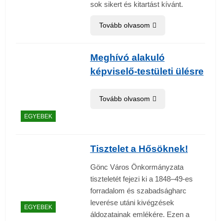
sok sikert és kitartást kívánt.
Tovább olvasom
Meghívó alakuló
képviselő-testületi ülésre
Tovább olvasom
EGYEBEK
Tisztelet a Hősöknek!
Gönc Város Önkormányzata
tiszteletét fejezi ki a 1848–49-es
forradalom és szabadságharc
leverése utáni kivégzések
EGYEBEK
áldozatainak emlékére. Ezen a