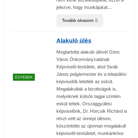
jelezve, hogy munkájukat…
Tovább olvasom
Alakuló ülés
Megtartotta alakuló ülését Gönc
Város Önkormányzatának
Képviselő-testülete, ahol Sivák
János polgármester és a települési
EGYEBEK
képviselők letették az esküt.
Megalakultak a bizottságok is,
melyeknek külsős tagjai szintén
esküt tettek. Országgyűlési
képviselőnk, Dr. Hörcsik Richárd is
részt vett az ünnepi ülésen,
köszöntötte az újonnan megalakult
képviselő-testületet, munkánkhoz