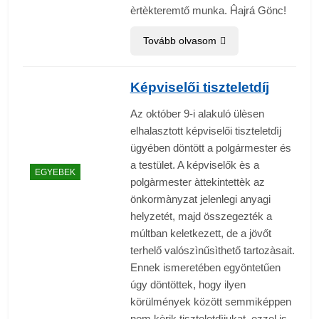
èrtèkteremtő munka. Ĥajrá Gönc!
Tovább olvasom
Képviselői tiszteletdíj
Az október 9-i alakuló ülèsen
elhalasztott képviselői tiszteletdìj
ügyében döntött a polgármester és
a testület. A képviselők ès a
EGYEBEK
polgàrmester àttekintettèk az
önkormànyzat jelenlegi anyagi
helyzetét, majd összegezték a
múltban keletkezett, de a jövőt
terhelő valószìnűsìthető tartozàsait.
Ennek ismeretében egyöntetűen
úgy döntöttek, hogy ilyen
körülmények között semmiképpen
nem kèrik tiszteletdìjukat, ezzel is