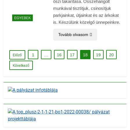
őszi takarìtàsa. Összehangolt
munkával tisztìtjuk, csinosìtjuk
parkjainkat, útjainkat ès az àrkokat
EGYEBEK
is. Készülünk közelgő ünnepeinkre.
Tovább olvasom
1
…
16
17
18
19
20
Előző
Következő