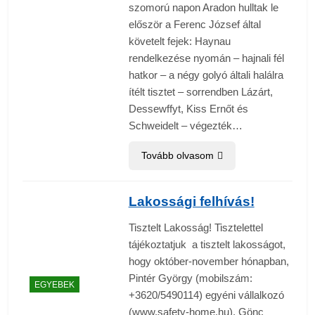
szomorú napon Aradon hulltak le
először a Ferenc József által
követelt fejek: Haynau
rendelkezése nyomán – hajnali fél
hatkor – a négy golyó általi halálra
ítélt tisztet – sorrendben Lázárt,
Dessewffyt, Kiss Ernőt és
Schweidelt – végezték…
Tovább olvasom
Lakossági felhívás!
Tisztelt Lakosság! Tisztelettel
tájékoztatjuk a tisztelt lakosságot,
hogy október-november hónapban,
Pintér György (mobilszám:
EGYEBEK
+3620/5490114) egyéni vállalkozó
(www.safety-home.hu), Gönc