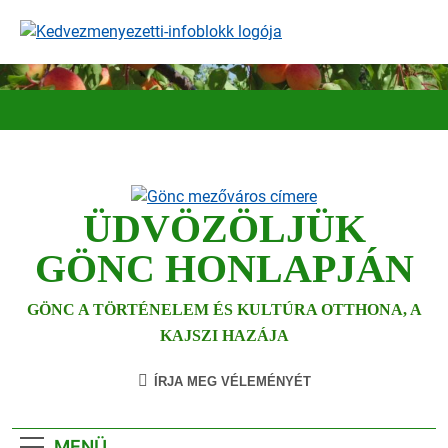
Ugrás
a
tartalomra
ÜDVÖZÖLJÜK
GÖNC HONLAPJÁN
GÖNC A TÖRTÉNELEM ÉS KULTÚRA OTTHONA, A
KAJSZI HAZÁJA
ÍRJA MEG VÉLEMÉNYÉT
MENÜ