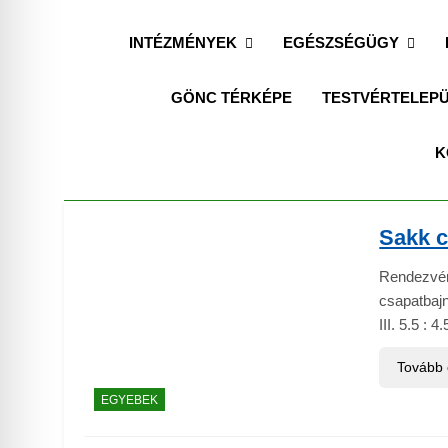
INTÉZMÉNYEK
EGÉSZSÉGÜGY
GÖNC TÉRKÉPE
TESTVÉRTELEPÜ
K
Sakk 
Rendezvén
csapatbaj
III. 5.5 :
Tovább
EGYEBEK