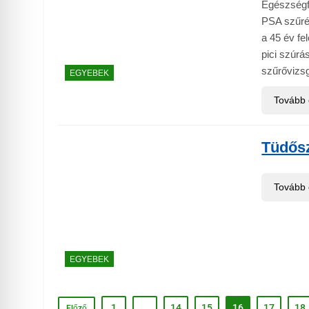
Egészségfe
PSA szűrés
a 45 év fel
pici szúrá
szűrővizsg
EGYEBEK
Tovább
Tüdős
Tovább
EGYEBEK
1
…
14
15
16
17
18
Előző