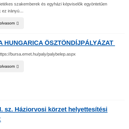
lletékes szakemberek és egyházi képviselők egyöntetűen
k ez irányú…
 olvasom
A HUNGARICA ÖSZTÖNDÍJPÁLYÁZAT
ttps://bursa.emet.hu/paly/palybelep.aspx
 olvasom
I. sz. Háziorvosi körzet helyettesítési
: