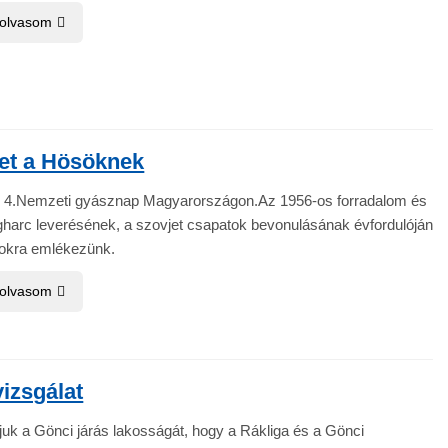
 olvasom
let a Hösöknek
4.Nemzeti gyásznap Magyarországon.Az 1956-os forradalom és
harc leverésének, a szovjet csapatok bevonulásának évfordulóján
tokra emlékezünk.
 olvasom
izsgálat
juk a Gönci járás lakosságát, hogy a Rákliga és a Gönci