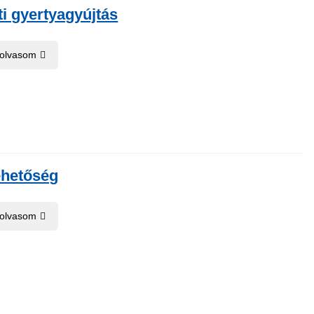
i gyertyagyújtás
 olvasom
ehetőség
 olvasom