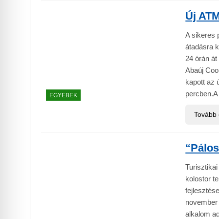
Új AT
A sikeres
átadásra k
24 órán á
Abaúj Coop
kapott az 
percben.A
EGYEBEK
Tovább
“Pálos
Turisztika
kolostor te
fejlesztés
november 
alkalom ad