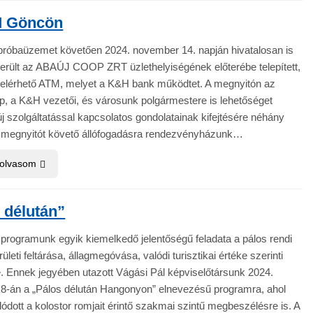
M Göncön
 próbaüzemet követően 2024. november 14. napján hivatalosan is
erült az ABAÚJ COOP ZRT üzlethelyiségének előterébe telepített,
t elérhető ATM, melyet a K&H bank működtet. A megnyitón az
, a K&H vezetői, és városunk polgármestere is lehetőséget
új szolgáltatással kapcsolatos gondolatainak kifejtésére néhány
 megnyitót követő állófogadásra rendezvényházunk…
 olvasom
 délután”
i programunk egyik kiemelkedő jelentőségű feladata a pálos rendi
rületi feltárása, állagmegóvása, valódi turisztikai értéke szerinti
e. Ennek jegyében utazott Vágási Pál képviselőtársunk 2024.
8-án a „Pálos délután Hangonyon” elnevezésű programra, ahol
ódott a kolostor romjait érintő szakmai szintű megbeszélésre is. A