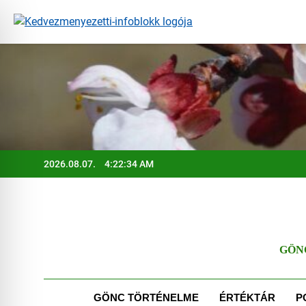
Ugrás
a
tartalomra
2026.08.07.
4:22:35 AM
GÖN
GÖNC TÖRTÉNELME
ÉRTÉKTÁR
P