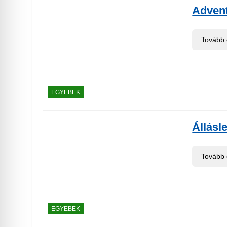
Advent
Tovább
EGYEBEK
Állásl
Tovább
EGYEBEK