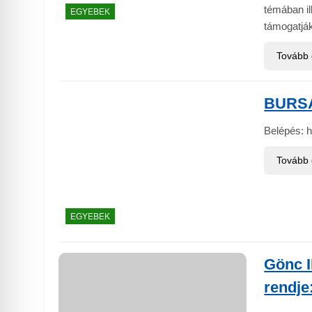
témában i
EGYEBEK
támogatjá
Tovább
BURS
Belépés: h
Tovább
EGYEBEK
Gönc I
rendje