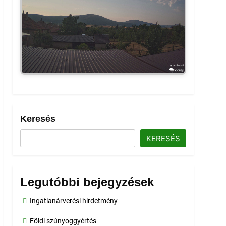
Keresés
KERESÉS
Legutóbbi bejegyzések
Ingatlanárverési hirdetmény
Földi szúnyoggyértés