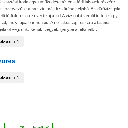
jlesztési Iroda együttműködése révén a férfi lakosok részére
t szervezünk a prosztatarák kiszűrése céljából.A szűrővizsgálat
etti férfiak részére évente ajánlott.A vizsgálat vérből történik egy
ssal, mely fájdalommentes. A női lakosság részére általános
álatot végzünk. Kérjük, vegyék igénybe a felkínált…
 olvasom
zűrés
 olvasom
…
20
Következő