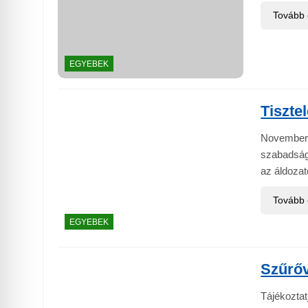
Tovább
EGYEBEK
Tiszte
November 
szabadság
az áldoza
Tovább
EGYEBEK
Szűrőv
Tájékoztat