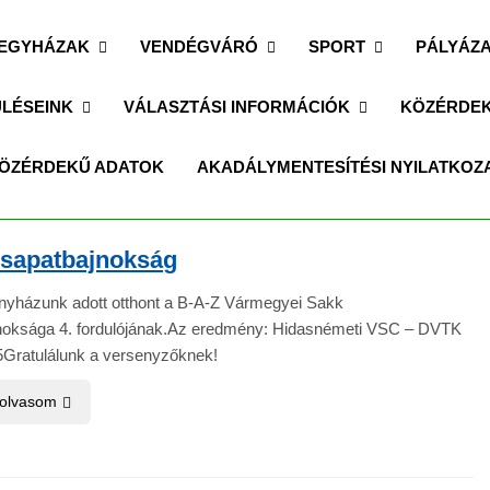
EGYHÁZAK
VENDÉGVÁRÓ
SPORT
PÁLYÁZ
LÉSEINK
VÁLASZTÁSI INFORMÁCIÓK
KÖZÉRDEK
ÖZÉRDEKŰ ADATOK
AKADÁLYMENTESÍTÉSI NYILATKOZ
csapatbajnokság
yházunk adott otthont a B-A-Z Vármegyei Sakk
noksága 4. fordulójának.Az eredmény: Hidasnémeti VSC – DVTK
 4.5Gratulálunk a versenyzőknek!
 olvasom