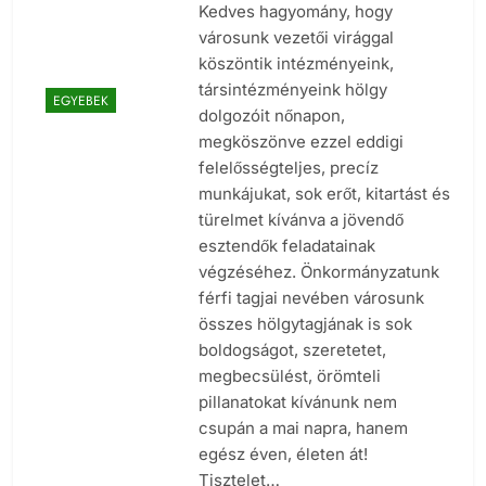
Kedves hagyomány, hogy
városunk vezetői virággal
köszöntik intézményeink,
társintézményeink hölgy
EGYEBEK
dolgozóit nőnapon,
megköszönve ezzel eddigi
felelősségteljes, precíz
munkájukat, sok erőt, kitartást és
türelmet kívánva a jövendő
esztendők feladatainak
végzéséhez. Önkormányzatunk
férfi tagjai nevében városunk
összes hölgytagjának is sok
boldogságot, szeretetet,
megbecsülést, örömteli
pillanatokat kívánunk nem
csupán a mai napra, hanem
egész éven, életen át!
Tisztelet…