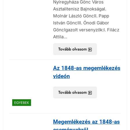
Nyíregyháza Gönc Város
Asztalitenisz BajnokságaI.
Molnár László GöncII. Papp
István GöncIII. Ónodi Gábor
GöncIgazolt versenyzők:I. Filácz
Attila…
Tovább olvasom
Az 1848-as megemlékezés
videón
Tovább olvasom
EGYEBEK
Megemlékezés az 1848-as
eseményekről