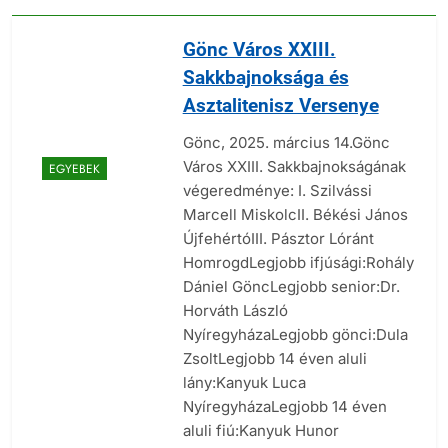
Gönc Város XXIII.
Sakkbajnoksága és
Asztalitenisz Versenye
Gönc, 2025. március 14.Gönc
Város XXIII. Sakkbajnokságának
EGYEBEK
végeredménye: I. Szilvássi
Marcell MiskolcII. Békési János
ÚjfehértóIII. Pásztor Lóránt
HomrogdLegjobb ifjúsági:Rohály
Dániel GöncLegjobb senior:Dr.
Horváth László
NyíregyházaLegjobb gönci:Dula
ZsoltLegjobb 14 éven aluli
lány:Kanyuk Luca
NyíregyházaLegjobb 14 éven
aluli fiú:Kanyuk Hunor