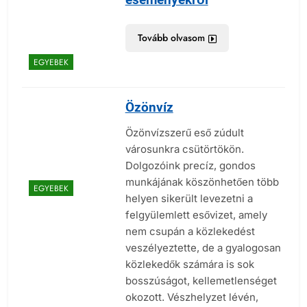
Tovább olvasom
EGYEBEK
Özönvíz
Özönvízszerű eső zúdult
városunkra csütörtökön.
Dolgozóink precíz, gondos
munkájának köszönhetően több
EGYEBEK
helyen sikerült levezetni a
felgyülemlett esővizet, amely
nem csupán a közlekedést
veszélyeztette, de a gyalogosan
közlekedők számára is sok
bosszúságot, kellemetlenséget
okozott. Vészhelyzet lévén,