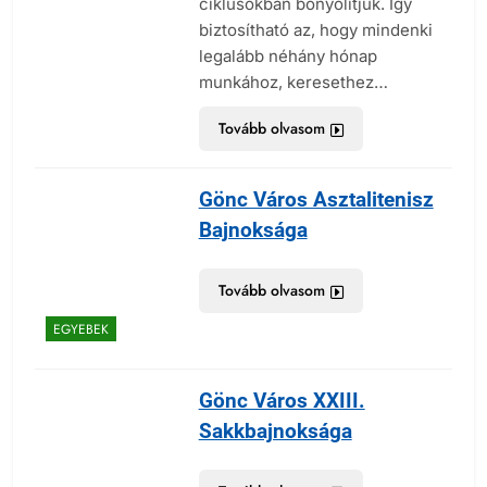
ciklusokban bonyolítjuk. Így
biztosítható az, hogy mindenki
legalább néhány hónap
munkához, keresethez…
Tovább olvasom
Gönc Város Asztalitenisz
Bajnoksága
Tovább olvasom
EGYEBEK
Gönc Város XXIII.
Sakkbajnoksága