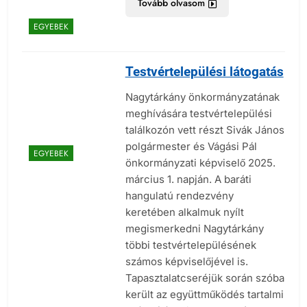
Tovább olvasom
EGYEBEK
Testvértelepülési látogatás
Nagytárkány önkormányzatának
meghívására testvértelepülési
találkozón vett részt Sivák János
polgármester és Vágási Pál
EGYEBEK
önkormányzati képviselő 2025.
március 1. napján. A baráti
hangulatú rendezvény
keretében alkalmuk nyílt
megismerkedni Nagytárkány
többi testvértelepülésének
számos képviselőjével is.
Tapasztalatcseréjük során szóba
került az együttműködés tartalmi