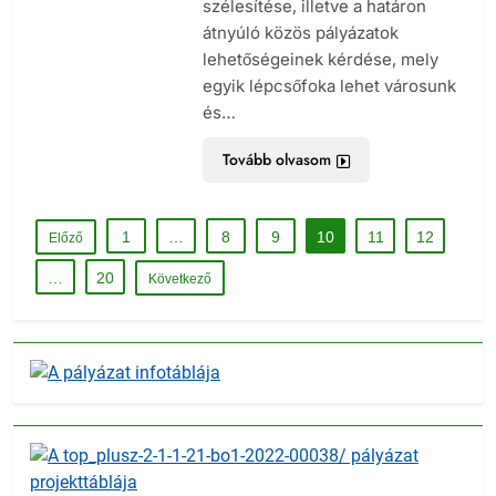
szélesítése, illetve a határon
átnyúló közös pályázatok
lehetőségeinek kérdése, mely
egyik lépcsőfoka lehet városunk
és…
Tovább olvasom
1
…
8
9
10
11
12
Előző
…
20
Következő