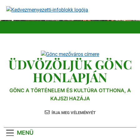
Ugrás
a
tartalomra
ÜDVÖZÖLJÜK GÖNC
HONLAPJÁN
GÖNC A TÖRTÉNELEM ÉS KULTÚRA OTTHONA, A
KAJSZI HAZÁJA
ÍRJA MEG VÉLEMÉNYÉT
MENÜ