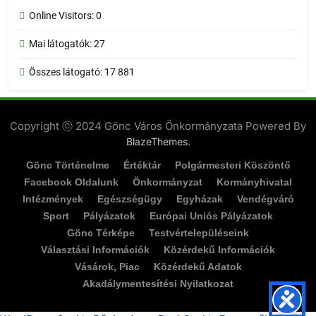
Online Visitors:
0
Mai látogatók:
27
Összes látogató:
17 881
Copyright ⓒ 2024 Gönc Város Önkormányzata Powered By
.
BlazeThemes
Gönc Történelme
Értéktár
Polgármesteri Köszöntő
Facebook Oldalunk
Önkormányzat
Kormányhivatal
Intézmények
Egészségügy
Egyházak
Vendégváró
Sport
Pályázatok
Európai Uniós Pályázatok
Gönc Térképe
Testvértelepüléseink
Választási Információk
Közérdekű Információk
Vásárok, Piac
Közérdekű Adatok
Akadálymentesítési Nyilatkozat