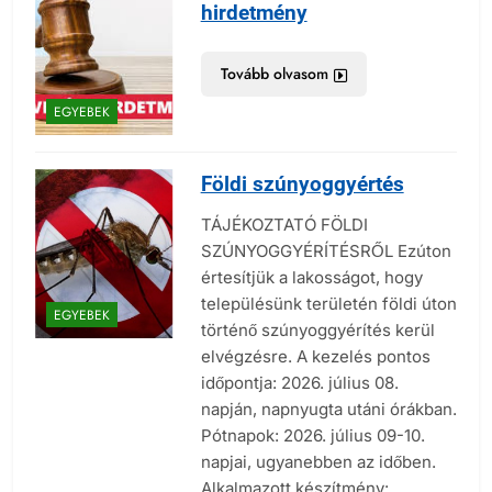
hirdetmény
Tovább olvasom
EGYEBEK
Földi szúnyoggyértés
TÁJÉKOZTATÓ FÖLDI
SZÚNYOGGYÉRÍTÉSRŐL Ezúton
értesítjük a lakosságot, hogy
településünk területén földi úton
EGYEBEK
történő szúnyoggyérítés kerül
elvégzésre. A kezelés pontos
időpontja: 2026. július 08.
napján, napnyugta utáni órákban.
Pótnapok: 2026. július 09-10.
napjai, ugyanebben az időben.
Alkalmazott készítmény: