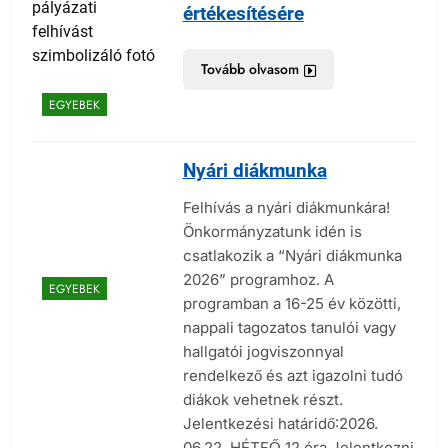
értékesítésére
Tovább olvasom
EGYEBEK
Nyári diákmunka
Felhívás a nyári diákmunkára!
Önkormányzatunk idén is
csatlakozik a “Nyári diákmunka
2026” programhoz. A
EGYEBEK
programban a 16-25 év közötti,
nappali tagozatos tanulói vagy
hallgatói jogviszonnyal
rendelkező és azt igazolni tudó
diákok vehetnek részt.
Jelentkezési határidő:2026.
06.22. HÉTFŐ 12 óra Jelentkezni