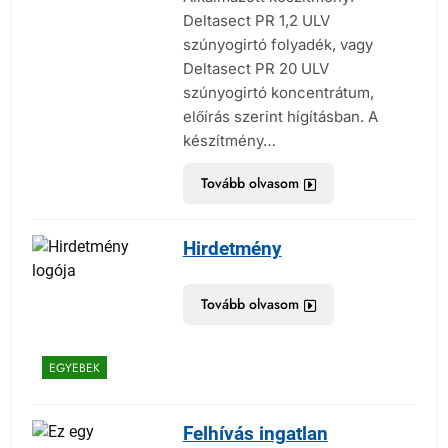
Deltasect PR 1,2 ULV
szúnyogirtó folyadék, vagy
Deltasect PR 20 ULV
szúnyogirtó koncentrátum,
előírás szerint hígításban. A
készítmény…
Tovább olvasom
Hirdetmény
Tovább olvasom
EGYEBEK
Felhívás ingatlan