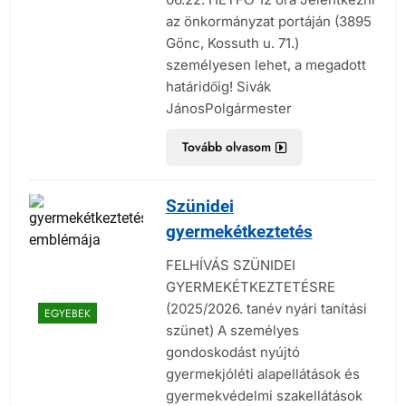
az önkormányzat portáján (3895
Gönc, Kossuth u. 71.)
személyesen lehet, a megadott
határidőig! Sivák
JánosPolgármester
Tovább olvasom
Szünidei
gyermekétkeztetés
FELHÍVÁS SZÜNIDEI
GYERMEKÉTKEZTETÉSRE
(2025/2026. tanév nyári tanítási
EGYEBEK
szünet) A személyes
gondoskodást nyújtó
gyermekjóléti alapellátások és
gyermekvédelmi szakellátások