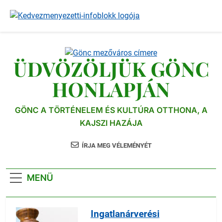
Ugrás
a
tartalomra
ÜDVÖZÖLJÜK GÖNC
HONLAPJÁN
GÖNC A TÖRTÉNELEM ÉS KULTÚRA OTTHONA, A
KAJSZI HAZÁJA
ÍRJA MEG VÉLEMÉNYÉT
MENÜ
Ingatlanárverési